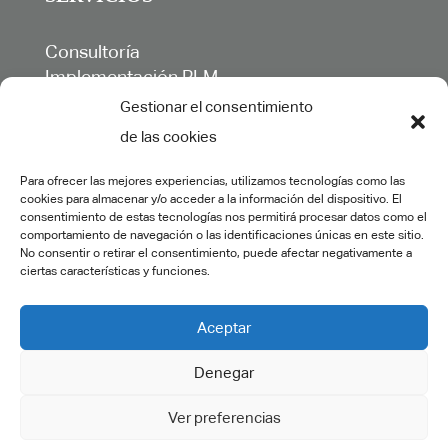
Consultoría
Implementación PLM
Formación
Gestionar el consentimiento
Ingeniería y colaboración
de las cookies
Desarrollos específicos
Soporte y mantenimiento
Para ofrecer las mejores experiencias, utilizamos tecnologías como las
Postventa
cookies para almacenar y/o acceder a la información del dispositivo. El
consentimiento de estas tecnologías nos permitirá procesar datos como el
Outsourcing
comportamiento de navegación o las identificaciones únicas en este sitio.
Realidad Virtual y Aumentada
No consentir o retirar el consentimiento, puede afectar negativamente a
ciertas características y funciones.
Aceptar
©2023 ctsolutions.es. Todos los derechos reservados.
Aviso Legal
|
Política
de privacidad
|
Política de calidad
|
Política de cookies
Denegar
Ver preferencias
Español
English
(
Inglés
)