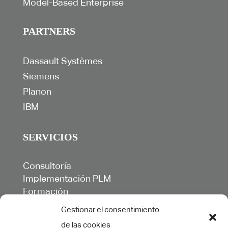
Model-Based Enterprise
PARTNERS
Dassault Systèmes
Siemens
Planon
IBM
SERVICIOS
Consultoría
Implementación PLM
Formación
Ingeniería y colaboración
Gestionar el consentimiento
Desarrollos específicos
de las cookies