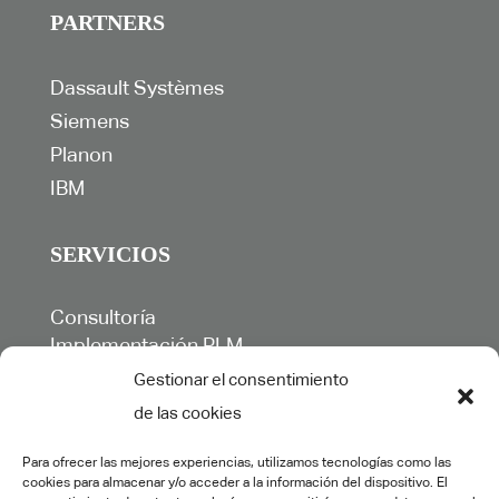
PARTNERS
Dassault Systèmes
Siemens
Planon
IBM
SERVICIOS
Consultoría
Implementación PLM
Formación
Gestionar el consentimiento
Ingeniería y colaboración
de las cookies
Desarrollos específicos
Soporte y mantenimiento
Para ofrecer las mejores experiencias, utilizamos tecnologías como las
Postventa
cookies para almacenar y/o acceder a la información del dispositivo. El